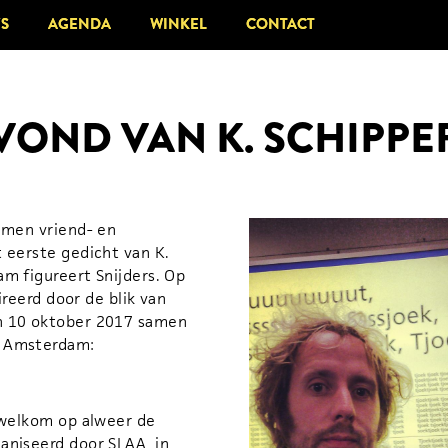
'S
'S
AGENDA
AGENDA
WINKEL
WINKEL
CONTACT
CONTACT
VOND VAN K. SCHIPPE
samen vriend- en
 eerste gedicht van K.
am figureert Snijders. Op
pireerd door de blik van
n 10 oktober 2017 samen
e Amsterdam:
e welkom op alweer de
aniseerd door SLAA, in