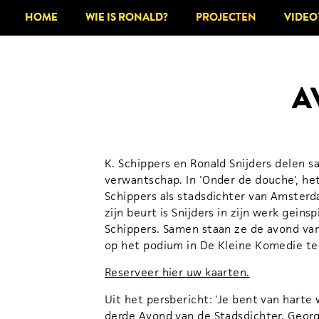
HOME
HOME
WIE IS RONALD?
WIE IS RONALD?
PROJECTEN
PROJECTEN
VIDEO
VIDEO
A
K. Schippers en Ronald Snijders delen 
verwantschap. In 'Onder de douche', het
Schippers als stadsdichter van Amsterd
zijn beurt is Snijders in zijn werk geins
Schippers. Samen staan ze de avond va
op het podium in De Kleine Komedie t
Reserveer hier uw kaarten.
Uit het persbericht: 'Je bent van hart
derde Avond van de Stadsdichter. Georg