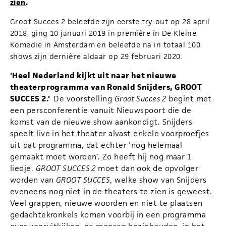
zien
.
Groot Succes 2 beleefde zijn eerste try-out op 28 april
2018, ging 10 januari 2019 in première in De Kleine
Komedie in Amsterdam en beleefde na in totaal 100
è
shows zijn derni
re aldaar op 29 februari 2020.
'Heel Nederland kijkt uit naar het nieuwe
theaterprogramma van Ronald Snijders, GROOT
SUCCES 2.'
De voorstelling
Groot Succes 2
begint met
een persconferentie vanuit Nieuwspoort die de
komst van de nieuwe show aankondigt. Snijders
speelt live in het theater alvast enkele voorproefjes
uit dat programma, dat echter 'nog helemaal
gemaakt moet worden'. Zo heeft hij nog maar 1
liedje.
GROOT SUCCES 2
moet dan ook de opvolger
worden van
GROOT SUCCES
, welke show van Snijders
eveneens nog niet in de theaters te zien is geweest.
Veel grappen, nieuwe woorden en niet te plaatsen
gedachtekronkels komen voorbij in een programma