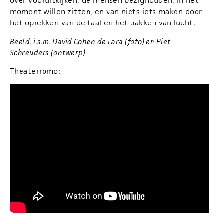
over vooruitkijken, de mensen bezighouden, in het
moment willen zitten, en van niets iets maken door
het oprekken van de taal en het bakken van lucht.
Beeld: i.s.m. David Cohen de Lara (foto) en Piet
Schreuders (ontwerp)
Theaterromo: