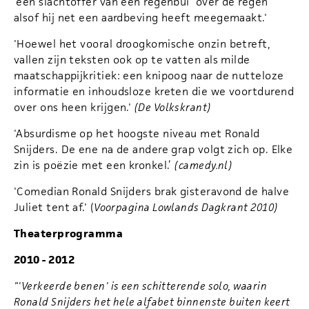
'een slachtoffer van een regenbui' over de regen
alsof hij net een aardbeving heeft meegemaakt.'
'Hoewel het vooral droogkomische onzin betreft,
vallen zijn teksten ook op te vatten als milde
maatschappijkritiek: een knipoog naar de nutteloze
informatie en inhoudsloze kreten die we voortdurend
over ons heen krijgen.'
(De Volkskrant)
'Absurdisme op het hoogste niveau met Ronald
Snijders. De ene na de andere grap volgt zich op. Elke
zin is poëzie met een kronkel.’
(camedy.nl)
'Comedian Ronald Snijders brak gisteravond de halve
Juliet tent af.' (
Voorpagina Lowlands Dagkrant 2010)
Theaterprogramma
2010 - 2012
"'Verkeerde benen' is een schitterende solo, waarin
Ronald Snijders het hele alfabet binnenste buiten keert