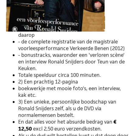
daarop
- de complete registratie van de magistrale
voorleesperformance Verkeerde Benen (2012)
- bonustracks, waaronder een 'verloren scène'
en interview Ronald Snijders door Teun van de
Keuken.
Totale speelduur circa 100 minuten.
2) Een prachtig 12-pagina
boekwerkje met mooie foto's, een interview,
kak etc.
3) Een unieke, persoonlijke boodschap van
Ronald Snijders zelf, als u de DVD via
normalemensen bestelt.
En dat alles voor het absurde bedrag van
€
12,50
excl 2,50 euro verzendkosten.
Als u de dvd wilt bestellen kunt u dat doen door