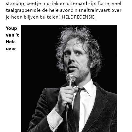
standup, beetje muziek en uiteraard zijn forte, veel
taalgrappen die de hele avond n sneltreinvaart over
je heen blijven buitelen.'
HELE RECENSIE
Youp
van 't
Hek
over