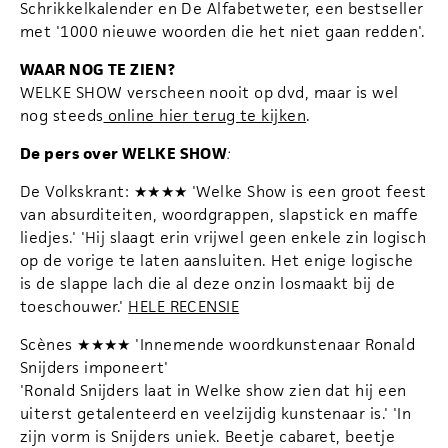
Schrikkelkalender en De Alfabetweter, een bestseller
met '1000 nieuwe woorden die het niet gaan redden'.
WAAR NOG TE ZIEN?
WELKE SHOW verscheen nooit op dvd, maar is wel
nog steeds
online hier terug te kijken
.
De pers over WELKE SHOW
:
De Volkskrant: ★★★★ 'Welke Show is een groot feest
van absurditeiten, woordgrappen, slapstick en maffe
liedjes.' 'Hij slaagt erin vrijwel geen enkele zin logisch
op de vorige te laten aansluiten. Het enige logische
is de slappe lach die al deze onzin losmaakt bij de
toeschouwer.'
HELE RECENSIE
Scènes ★★★★ 'Innemende woordkunstenaar Ronald
Snijders imponeert'
'Ronald Snijders laat in Welke show zien dat hij een
uiterst getalenteerd en veelzijdig kunstenaar is.' 'In
zijn vorm is Snijders uniek. Beetje cabaret, beetje