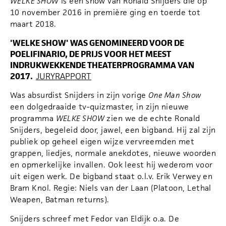
WELKE SHOW
is een show van Ronald Snijders die op
10 november 2016 in première ging en toerde tot
maart 2018.
'WELKE SHOW' WAS GENOMINEERD VOOR DE
POELIFINARIO, DE PRIJS VOOR HET MEEST
INDRUKWEKKENDE THEATERPROGRAMMA VAN
2017.
JURYRAPPORT
Was absurdist Snijders in zijn vorige
One Man Show
een dolgedraaide tv-quizmaster, in zijn nieuwe
programma
WELKE SHOW
zien we de echte Ronald
Snijders, begeleid door, jawel, een bigband. Hij zal zijn
publiek op geheel eigen wijze vervreemden met
grappen, liedjes, normale anekdotes, nieuwe woorden
en opmerkelijke invallen. Ook leest hij wederom voor
uit eigen werk. De bigband staat o.l.v. Erik Verwey en
Bram Knol. Regie: Niels van der Laan (Platoon, Lethal
Weapen, Batman returns).
Snijders schreef met Fedor van Eldijk o.a. De